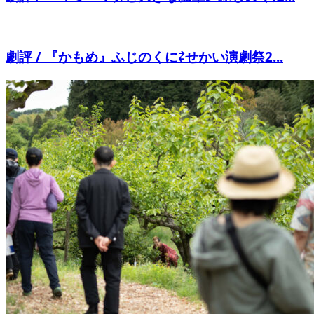
劇評 / 『かもめ』ふじのくに⇄せかい演劇祭2...