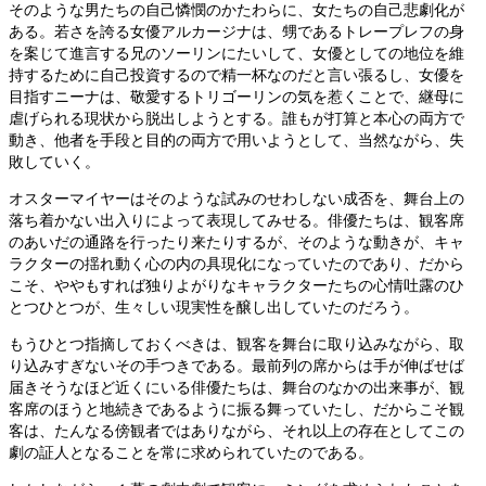
そのような男たちの自己憐憫のかたわらに、女たちの自己悲劇化が
ある。若さを誇る女優アルカージナは、甥であるトレープレフの身
を案じて進言する兄のソーリンにたいして、女優としての地位を維
持するために自己投資するので精一杯なのだと言い張るし、女優を
目指すニーナは、敬愛するトリゴーリンの気を惹くことで、継母に
虐げられる現状から脱出しようとする。誰もが打算と本心の両方で
動き、他者を手段と目的の両方で用いようとして、当然ながら、失
敗していく。
オスターマイヤーはそのような試みのせわしない成否を、舞台上の
落ち着かない出入りによって表現してみせる。俳優たちは、観客席
のあいだの通路を行ったり来たりするが、そのような動きが、キャ
ラクターの揺れ動く心の内の具現化になっていたのであり、だから
こそ、ややもすれば独りよがりなキャラクターたちの心情吐露のひ
とつひとつが、生々しい現実性を醸し出していたのだろう。
もうひとつ指摘しておくべきは、観客を舞台に取り込みながら、取
り込みすぎないその手つきである。最前列の席からは手が伸ばせば
届きそうなほど近くにいる俳優たちは、舞台のなかの出来事が、観
客席のほうと地続きであるように振る舞っていたし、だからこそ観
客は、たんなる傍観者ではありながら、それ以上の存在としてこの
劇の証人となることを常に求められていたのである。