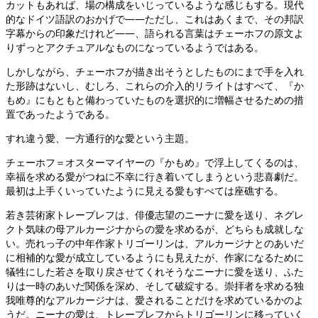
カットもあれば、場の構成をいじっているような感じもする。現代
的なドイツ語訳のおかげで——ただし、これはあくまで、その邦訳
字幕からの印象だけれど——、語られる言葉はチェーホフの原文よ
りずっとアクチュアルなものになっているようではある。
しかしながら、チェーホフが描き出そうとしたものにまで手を入れ
た形跡はないし、むしろ、これらの介入的リライトはすべて、『か
もめ』にもともと備わっていたものを選択的に増幅させるための措
置であったようである。
すれ違う愛、一方通行的な愛という主題。
チェーホフ＝オスターマイヤーの『かもめ』で浮上してくるのは、
幸福を求める愛がつねに不幸に行き着いてしまうという悲喜劇だ。
最初は上手くいっていたように見える愛もすべては座礁する。
若き芸術家トレープレフは、俳優志望のニーナに愛を送り、ネグレ
クト気味の母アルカージナからの愛を求めるが、どちらも成就しな
い。売れっ子の中年作家トリゴーリンは、アルカージナとのあいだ
に相補的な愛が成立しているようにも見えたが、作家になるために
犠牲にした若さを取り戻させてくれそうなニーナに愛を送り、ふた
りは一時のあいだ関係を深め、そして破綻する。崇拝者を求める独
我唯尊的なアルカージナは、愛されることだけを求めているかのよ
うだ。ニーナの愛は、トレープレフからトリゴーリンに移っていく