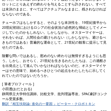
ロットにとりあえずの終わりを与えることすら許されない。すべて
は未決のままに、すべてはアクチュアルなままに、残されなければ
ならないのである。
チェーホフはもしかすると、そのような未決性を、19世紀後半から
20世紀初頭におけるロシアの社会状況の必然的な帰結としてイメー
ジしていたのかもしれない。しかしながら、オスターマイヤーは、
それをいわば、人間社会の避けられない（しかしながら、避けるべ
きものではある）普遍的な運命として、21世紀の観客に提示して見
せたのである。
陰鬱な問いではあるし、慰めのない終わりは無情すぎるようにも思
う。しかし、おそらく、21世紀を生きるわたしたちは、この過酷さ
を出発点として進んでいかなければならないのだ。オスターマイヤ
ーはその意味で、始めるべきひとつの起点をわたしたちに示してく
れていたのではないだろうか。
[ 筆者プロフィール ]
小田透(おだとおる)
静岡県立大学特任講師。比較文学、批判理論専攻。SPAC劇評コンク
ール受賞多数。
翻訳『相互扶助論: 進化の一要因 』ピーター・クロポトキン