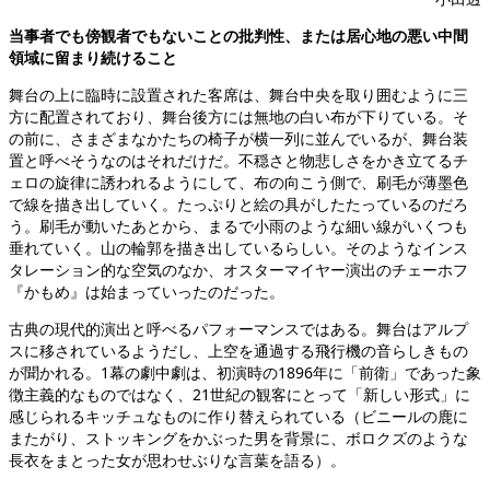
当事者でも傍観者でもないことの批判性、または居心地の悪い中間
領域に留まり続けること
舞台の上に臨時に設置された客席は、舞台中央を取り囲むように三
方に配置されており、舞台後方には無地の白い布が下りている。そ
の前に、さまざまなかたちの椅子が横一列に並んでいるが、舞台装
置と呼べそうなのはそれだけだ。不穏さと物悲しさをかき立てるチ
ェロの旋律に誘われるようにして、布の向こう側で、刷毛が薄墨色
で線を描き出していく。たっぷりと絵の具がしたたっているのだろ
う。刷毛が動いたあとから、まるで小雨のような細い線がいくつも
垂れていく。山の輪郭を描き出しているらしい。そのようなインス
タレーション的な空気のなか、オスターマイヤー演出のチェーホフ
『かもめ』は始まっていったのだった。
古典の現代的演出と呼べるパフォーマンスではある。舞台はアルプ
スに移されているようだし、上空を通過する飛行機の音らしきもの
が聞かれる。1幕の劇中劇は、初演時の1896年に「前衛」であった象
徴主義的なものではなく、21世紀の観客にとって「新しい形式」に
感じられるキッチュなものに作り替えられている（ビニールの鹿に
またがり、ストッキングをかぶった男を背景に、ボロクズのような
長衣をまとった女が思わせぶりな言葉を語る）。