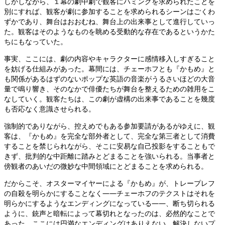
しかしながら、１幕の劇中劇で観客にハミングを求められたことを
別にすれば、観客が劇に参加することを求められるシーンはごくわ
ずかであり、舞台はおおむね、舞台上の出来事として進行していっ
た。観客はそのようなものを眺める受動的な存在であるというかた
ちにもなっていた。
事実、ここには、劇の内容やキャラクターに感情移入しすぎること
を妨げる仕組みがあった。幕間には、チェーホフとも『かもめ』と
も関係があるはずのないポップな英語の音楽がうるさいほどの大音
量で鳴り響き、そのなかで俳優たちが舞台を整えるための雑用をこ
なしていく。観客たちは、この劇が虚構の出来事であることを幾度
も否応なく意識させられる。
強制的でありながら、控えめでもある参加要請があるがゆえに、観
客は、『かもめ』を完全な部外者として、完全な第三者として消費
することを禁じられながら、そこに安易な自己投影をすることもで
きず、批判的な中距離に踏みとどまることを強いられる。当事者と
傍観者のあいだの微妙な中間領域にとどまることを求められる。
だからこそ、オスターマイヤーによる『かもめ』が、トレープレフ
の自殺を明らかにすることなく——チェーホフのテクストはそれを
明らかにするようなエンディングになっている——、断ち切られる
ように、銃声と暗転によって幕切れとなったのは、必然的なことで
あった。ここには円満なエンディングはありえない。解決しないプ