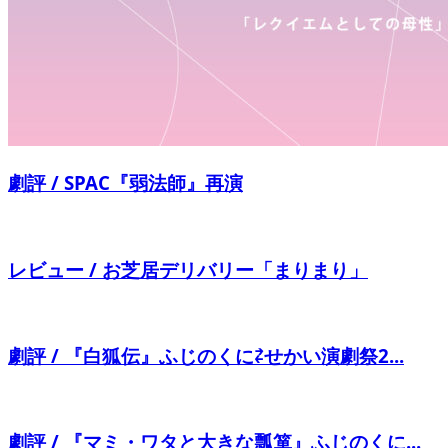
劇評 / SPAC『弱法師』再演
レビュー / お芝居デリバリー「まりまり」
劇評 / 『白狐伝』ふじのくに⇄せかい演劇祭2...
劇評 / 『マミ・ワタと大きな瓢箪』ふじのくに...