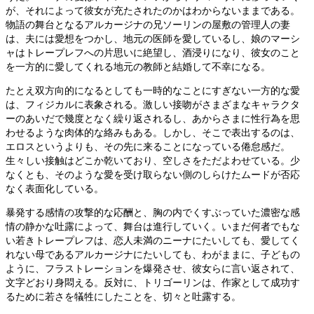
が、それによって彼女が充たされたのかはわからないままである。
物語の舞台となるアルカージナの兄ソーリンの屋敷の管理人の妻
は、夫には愛想をつかし、地元の医師を愛しているし、娘のマーシ
ャはトレープレフへの片思いに絶望し、酒浸りになり、彼女のこと
を一方的に愛してくれる地元の教師と結婚して不幸になる。
たとえ双方向的になるとしても一時的なことにすぎない一方的な愛
は、フィジカルに表象される。激しい接吻がさまざまなキャラクタ
ーのあいだで幾度となく繰り返されるし、あからさまに性行為を思
わせるような肉体的な絡みもある。しかし、そこで表出するのは、
エロスというよりも、その先に来ることになっている倦怠感だ。
生々しい接触はどこか乾いており、空しさをただよわせている。少
なくとも、そのような愛を受け取らない側のしらけたムードが否応
なく表面化している。
暴発する感情の攻撃的な応酬と、胸の内でくすぶっていた濃密な感
情の静かな吐露によって、舞台は進行していく。いまだ何者でもな
い若きトレープレフは、恋人未満のニーナにたいしても、愛してく
れない母であるアルカージナにたいしても、わがままに、子どもの
ように、フラストレーションを爆発させ、彼女らに言い返されて、
文字どおり身悶える。反対に、トリゴーリンは、作家として成功す
るために若さを犠牲にしたことを、切々と吐露する。