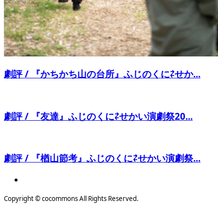
劇評 / 『かちかち山の台所』ふじのくに⇄せか...
劇評 / 『友達』ふじのくに⇄せかい演劇祭20...
劇評 / 『楢山節考』ふじのくに⇄せかい演劇祭...
Copyright © cocommons All Rights Reserved.