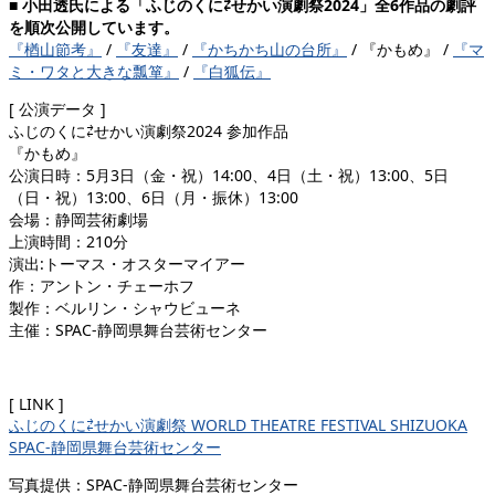
■ 小田透氏による「ふじのくに⇄せかい演劇祭2024」全6作品の劇評
を順次公開しています。
『楢山節考』
/
『友達』
/
『かちかち山の台所』
/ 『かもめ』 /
『マ
ミ・ワタと大きな瓢箪』
/
『白狐伝』
[ 公演データ ]
ふじのくに⇄せかい演劇祭2024 参加作品
『かもめ』
公演日時：5月3日（金・祝）14:00、4日（土・祝）13:00、5日
（日・祝）13:00、6日（月・振休）13:00
会場：静岡芸術劇場
上演時間：210分
演出:トーマス・オスターマイアー
作：アントン・チェーホフ
製作：ベルリン・シャウビューネ
主催：SPAC-静岡県舞台芸術センター
[ LINK ]
ふじのくに⇄せかい演劇祭 WORLD THEATRE FESTIVAL SHIZUOKA
SPAC-静岡県舞台芸術センター
写真提供：SPAC-静岡県舞台芸術センター