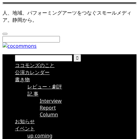
人、地域、パフォーミングアーツをつなぐスモールメディ
ア。静岡から。
ココモンズのこと
公演カレンダー
書き物
レビュー・劇評
記 事
Interview
Report
Column
お知らせ
イベント
up coming