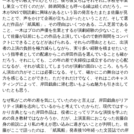
一木もその教え子のひとりだ。彼ら彼女らはそれぞれに学校を卒業
し巣立って行くのだが、師弟関係とも呼べる縁は続くのだろう。一
木がSNSで朗読劇に興味があるという旨の発言をたまたま佐藤が見
たことで、声をかけて企画が立ち上がったということだ。そして選
んだ作品が「紙風船」。その理由はいくつかある。二人芝居である
こと、一木はプロの声優を生業とするが演劇経験の少ないこと、そ
して佐藤が以前にもこの作品を上演しているので創作期間をコンパ
クトにできることなどがあげられる。それらの理由とともに、出演
者の上演の負担を極力減らしながら、実り多い経験を積ませたいと
いう指導者としての配慮からこの岸田作品を選んでいることも確か
だろう。それにしても、この年の差で夫婦役は成立するのかと心配
になるが、それが成立してしまうのが演劇の面白いところ。もちろ
ん演出の力がそこには必要になる。そして、確かにこの舞台はその
力を感じることができた。ただそれだけでなく、それはこのキャス
ティングによって、岸田戯曲に潜む思いもよらぬ魅力も引き出して
いたとも思う。
なぜ私がこの年の差を気にしていたのかと言えば、岸田戯曲がリア
リティ演劇を志向しているからと考えていたからだ。現代ではすっ
かり古典となった岸田作品は、役者にとってリアルな演技を学ぶた
めの良き教材ではなかろうか。だが、上演直前におこなった佐藤自
身の前説により私の考えが思い込みに過ぎないことが判明した。佐
藤がここで語ったのは、「紙風船」発表後10年経った文芸誌での岸