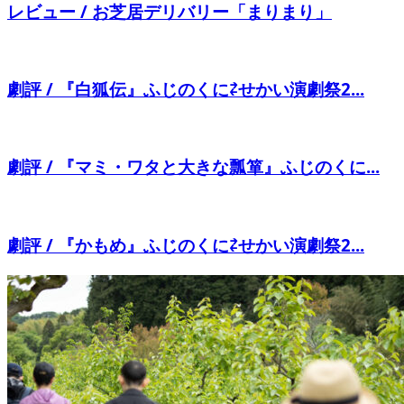
レビュー / お芝居デリバリー「まりまり」
劇評 / 『白狐伝』ふじのくに⇄せかい演劇祭2...
劇評 / 『マミ・ワタと大きな瓢箪』ふじのくに...
劇評 / 『かもめ』ふじのくに⇄せかい演劇祭2...