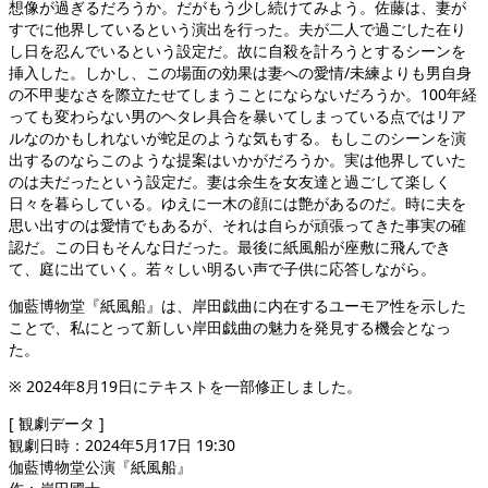
想像が過ぎるだろうか。だがもう少し続けてみよう。佐藤は、妻が
すでに他界しているという演出を行った。夫が二人で過ごした在り
し日を忍んでいるという設定だ。故に自殺を計ろうとするシーンを
挿入した。しかし、この場面の効果は妻への愛情/未練よりも男自身
の不甲斐なさを際立たせてしまうことにならないだろうか。100年経
っても変わらない男のヘタレ具合を暴いてしまっている点ではリア
ルなのかもしれないが蛇足のような気もする。もしこのシーンを演
出するのならこのような提案はいかがだろうか。実は他界していた
のは夫だったという設定だ。妻は余生を女友達と過ごして楽しく
日々を暮らしている。ゆえに一木の顔には艶があるのだ。時に夫を
思い出すのは愛情でもあるが、それは自らが頑張ってきた事実の確
認だ。この日もそんな日だった。最後に紙風船が座敷に飛んでき
て、庭に出ていく。若々しい明るい声で子供に応答しながら。
伽藍博物堂『紙風船』は、岸田戯曲に内在するユーモア性を示した
ことで、私にとって新しい岸田戯曲の魅力を発見する機会となっ
た。
※ 2024年8月19日にテキストを一部修正しました。
[ 観劇データ ]
観劇日時：2024年5月17日 19:30
伽藍博物堂公演『紙風船』