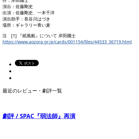
作：岸田國士
演出：佐藤剛史
出演：佐藤剛史、一木千洋
演出助手：長谷川はづき
場所：ギャラリー青い麦
注 [1] 『紙風船』について 岸田國士
https://www.aozora.gr.jp/cards/001154/files/44533_36719.html
最近のレビュー・劇評一覧
劇評 / SPAC『弱法師』再演