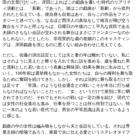
田の文章[1]だった。岸田によればこの戯曲を書いた時代のリアリテ
ィ演劇とは、「新劇」であった。彼はこの戯曲が「新劇」から批判
されたと伝えている。彼自身も自覚はあり、自らこの作品をファン
タジーと述べている。なるほど西洋人の真似をして格言が飛び交う
舞台をリアルと呼ぶならば、日曜日の午後のごく平凡な庶民である
夫婦のさもない会話が交わされる舞台はまさにファンタジーなのか
もしれない。だとしたら、非現実的な歳の差婚のこのキャスティン
グは、岸田戯曲を演じるのに悪くない組み合わせに見えてくる。
ただし、佐藤の演出設定としては夫と妻の年は離れていない。私に
はそのように見えたと断りを入れて先に話を進める。歳を重ねた男
と溌剌とした若い女という表象は興味深い効果を舞台に生み出して
いく。100年前は選挙権もなかった女性たちは、自らの権利を勝ち取
るために奮闘を続けてきた。しかし、それは法的に勝ち取るだけで
は足りず、「常識」のような社会通念との戦いこそが本当に打ち破
らなければならないことだった。「女」というだけで差別に常に晒
されてきたのだ。それでもそれらの戦いは一定の身を結び、現代で
は女性の社会進出も進み、仕事を持つことは何ら特別ではない。特
に一木のような若い世代では、男女の平等意識は高まっているよう
に感じる。
戯曲の中の女性は編み物をしながら夫と会話をしている。それは専
業主婦の暗喩であろう。家庭で夫に仕える妻というステレオタイプ