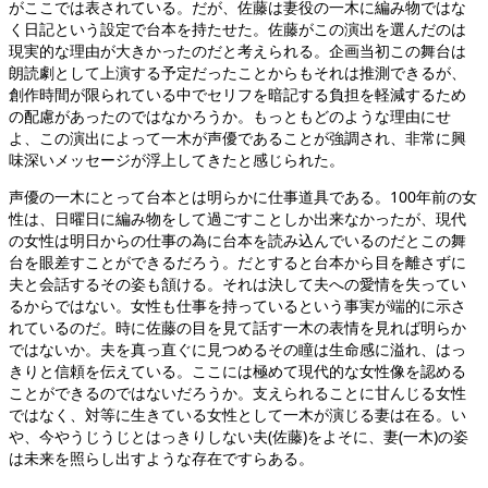
がここでは表されている。だが、佐藤は妻役の一木に編み物ではな
く日記という設定で台本を持たせた。佐藤がこの演出を選んだのは
現実的な理由が大きかったのだと考えられる。企画当初この舞台は
朗読劇として上演する予定だったことからもそれは推測できるが、
創作時間が限られている中でセリフを暗記する負担を軽減するため
の配慮があったのではなかろうか。もっともどのような理由にせ
よ、この演出によって一木が声優であることが強調され、非常に興
味深いメッセージが浮上してきたと感じられた。
声優の一木にとって台本とは明らかに仕事道具である。100年前の女
性は、日曜日に編み物をして過ごすことしか出来なかったが、現代
の女性は明日からの仕事の為に台本を読み込んでいるのだとこの舞
台を眼差すことができるだろう。だとすると台本から目を離さずに
夫と会話するその姿も頷ける。それは決して夫への愛情を失ってい
るからではない。女性も仕事を持っているという事実が端的に示さ
れているのだ。時に佐藤の目を見て話す一木の表情を見れば明らか
ではないか。夫を真っ直ぐに見つめるその瞳は生命感に溢れ、はっ
きりと信頼を伝えている。ここには極めて現代的な女性像を認める
ことができるのではないだろうか。支えられることに甘んじる女性
ではなく、対等に生きている女性として一木が演じる妻は在る。い
や、今やうじうじとはっきりしない夫(佐藤)をよそに、妻(一木)の姿
は未来を照らし出すような存在ですらある。