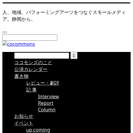
人、地域、パフォーミングアーツをつなぐスモールメディ
ア。静岡から。
ココモンズのこと
公演カレンダー
書き物
レビュー・劇評
記 事
Interview
Report
Column
お知らせ
イベント
up coming