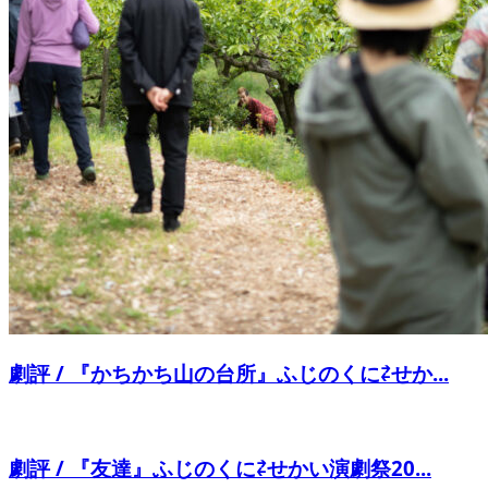
劇評 / 『かちかち山の台所』ふじのくに⇄せか...
劇評 / 『友達』ふじのくに⇄せかい演劇祭20...