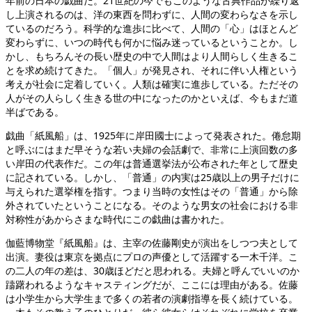
年前の日本の戯曲だ。21世紀の今でもこのような古典作品が繰り返
し上演されるのは、洋の東西を問わずに、人間の変わらなさを示し
ているのだろう。科学的な進歩に比べて、人間の「心」はほとんど
変わらずに、いつの時代も何かに悩み迷っているということか。し
かし、もちろんその長い歴史の中で人間はより人間らしく生きるこ
とを求め続けてきた。「個人」が発見され、それに伴い人権という
考えが社会に定着していく。人類は確実に進歩している。ただその
人がその人らしく生きる世の中になったのかといえば、今もまだ道
半ばである。
戯曲「紙風船」は、1925年に岸田國士によって発表された。倦怠期
と呼ぶにはまだ早そうな若い夫婦の会話劇で、非常に上演回数の多
い岸田の代表作だ。この年は普通選挙法が公布された年として歴史
に記されている。しかし、「普通」の内実は25歳以上の男子だけに
与えられた選挙権を指す。つまり当時の女性はその「普通」から除
外されていたということになる。そのような男女の社会における非
対称性があからさまな時代にこの戯曲は書かれた。
伽藍博物堂『紙風船』は、主宰の佐藤剛史が演出をしつつ夫として
出演。妻役は東京を拠点にプロの声優として活躍する一木千洋。こ
の二人の年の差は、30歳ほどだと思われる。夫婦と呼んでいいのか
躊躇われるようなキャスティングだが、ここには理由がある。佐藤
は小学生から大学生まで多くの若者の演劇指導を長く続けている。