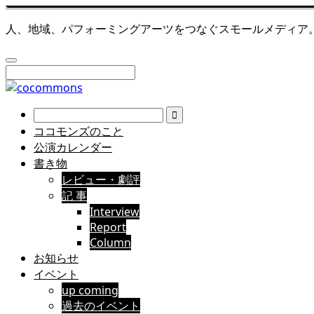
人、地域、パフォーミングアーツをつなぐスモールメディア
ココモンズのこと
公演カレンダー
書き物
レビュー・劇評
記 事
Interview
Report
Column
お知らせ
イベント
up coming
過去のイベント