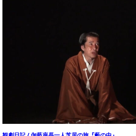
観劇日記 / 伽藍座長一人芝居の旅『藪の中』