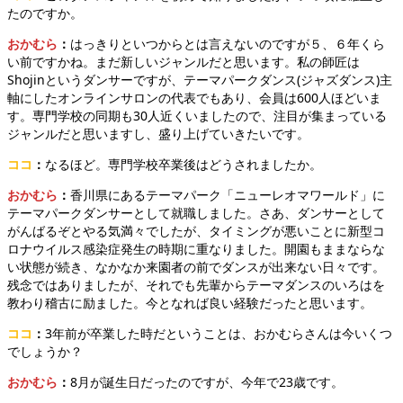
たのですか。
おかむら
：
はっきりといつからとは言えないのですが５、６年くら
い前ですかね。まだ新しいジャンルだと思います。私の師匠は
Shojinというダンサーですが、テーマパークダンス(ジャズダンス)主
軸にしたオンラインサロンの代表でもあり、会員は600人ほどいま
す。専門学校の同期も30人近くいましたので、注目が集まっている
ジャンルだと思いますし、盛り上げていきたいです。
ココ
：
なるほど。専門学校卒業後はどうされましたか。
おかむら
：
香川県にあるテーマパーク「ニューレオマワールド」に
テーマパークダンサーとして就職しました。さあ、ダンサーとして
がんばるぞとやる気満々でしたが、タイミングが悪いことに新型コ
ロナウイルス感染症発生の時期に重なりました。開園もままならな
い状態が続き、なかなか来園者の前でダンスが出来ない日々です。
残念ではありましたが、それでも先輩からテーマダンスのいろはを
教わり稽古に励ました。今となれば良い経験だったと思います。
ココ
：
3年前が卒業した時だということは、おかむらさんは今いくつ
でしょうか？
おかむら
：
8月が誕生日だったのですが、今年で23歳です。