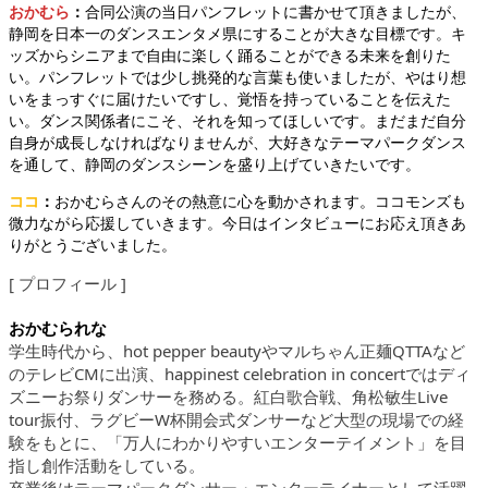
おかむら
：
合同公演の当日パンフレットに書かせて頂きましたが、
静岡を日本一のダンスエンタメ県にすることが大きな目標です。キ
ッズからシニアまで自由に楽しく踊ることができる未来を創りた
い。パンフレットでは少し挑発的な言葉も使いましたが、やはり想
いをまっすぐに届けたいですし、覚悟を持っていることを伝えた
い。ダンス関係者にこそ、それを知ってほしいです。まだまだ自分
自身が成長しなければなりませんが、大好きなテーマパークダンス
を通して、静岡のダンスシーンを盛り上げていきたいです。
ココ
：
おかむらさんのその熱意に心を動かされます。ココモンズも
微力ながら応援していきます。今日はインタビューにお応え頂きあ
りがとうございました。
[ プロフィール ]
おかむられな
学生時代から、hot pepper beautyやマルちゃん正麺QTTAなど
のテレビCMに出演、happinest celebration in concertではディ
ズニーお祭りダンサーを務める。紅白歌合戦、角松敏生Live
tour振付、ラグビーW杯開会式ダンサーなど大型の現場での経
験をもとに、「万人にわかりやすいエンターテイメント」を目
指し創作活動をしている。
卒業後はテーマパークダンサー・エンターテイナーとして活躍