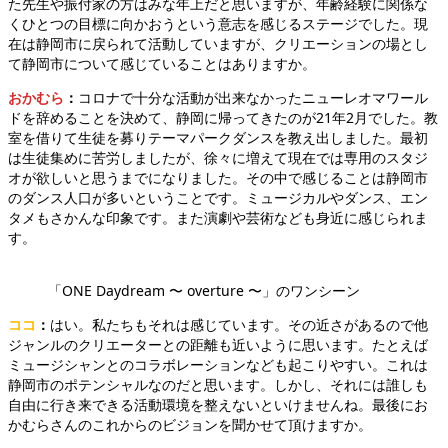
た先生や振付家の方はみな年上だと思いますが、年齢経験に関係な
くひとつの目標に向かおうという意志を感じるステージでした。現
在は静岡市に戻られて活動していますが、クリエーションの場とし
て静岡市について感じていることはありますか。
おかむら
：
コロナで十分な活動が出来なかったニューレオマワール
ドを辞めることを決めて、静岡に帰ってきたのが21年2月でした。教
室を借りて生徒を募りテーマパークダンスを教え出しました。最初
は生徒集めに苦労しましたが、徐々に増えて現在では専用のスタジ
オが欲しいと思うまでになりました。その中で感じることは静岡市
のダンス人口が多いということです。ミュージカルやダンス、エン
タメもさかんな印象です。また演劇や芸術なども身近に感じられま
す。
「ONE Daydream 〜 overture 〜」のワンシーン
ココ
：
はい。私たちもそれは感じています。その近さがあるので他
ジャンルのクリエーターとの距離も近いように思います。たとえば
ミュージシャンとのコラボレーションなども起こりやすい。これは
静岡市のポテンシャルなのだと思います。しかし、それには誰しも
自由に行き来できる活動環境を整えないといけませんね。最後にお
かむらさんのこれからのビジョンを聞かせて頂けますか。