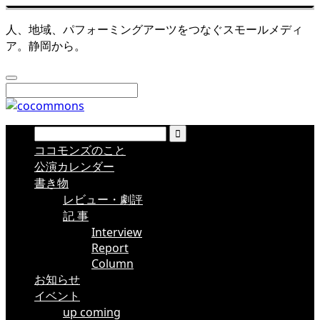
人、地域、パフォーミングアーツをつなぐスモールメディ
ア。静岡から。
ココモンズのこと
公演カレンダー
書き物
レビュー・劇評
記 事
Interview
Report
Column
お知らせ
イベント
up coming