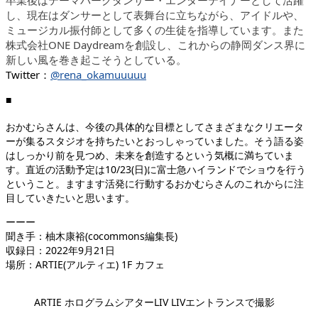
し、現在はダンサーとして表舞台に立ちながら、アイドルや、
ミュージカル振付師として多くの生徒を指導しています。また
株式会社ONE Daydreamを創設し、これからの静岡ダンス界に
新しい風を巻き起こそうとしている。
Twitter：
@rena_okamuuuuu
■
おかむらさんは、今後の具体的な目標としてさまざまなクリエータ
ーが集るスタジオを持ちたいとおっしゃっていました。そう語る姿
はしっかり前を見つめ、未来を創造するという気概に満ちていま
す。直近の活動予定は10/23(日)に富士急ハイランドでショウを行う
ということ。ますます活発に行動するおかむらさんのこれからに注
目していきたいと思います。
ーーー
聞き手：柚木康裕(cocommons編集長)
収録日：2022年9月21日
場所：ARTIE(アルティエ) 1F カフェ
ARTIE ホログラムシアターLIV LIVエントランスで撮影