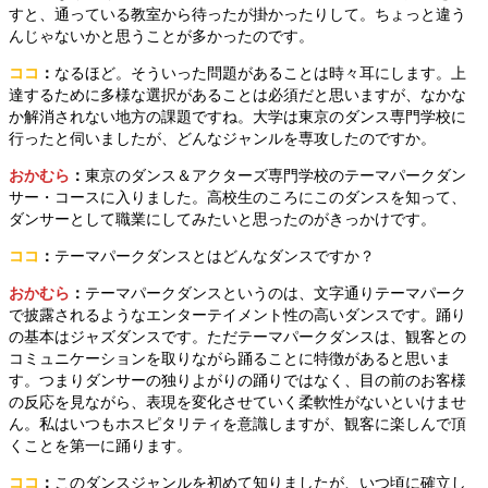
すと、通っている教室から待ったが掛かったりして。ちょっと違う
んじゃないかと思うことが多かったのです。
ココ
：
なるほど。そういった問題があることは時々耳にします。上
達するために多様な選択があることは必須だと思いますが、なかな
か解消されない地方の課題ですね。大学は東京のダンス専門学校に
行ったと伺いましたが、どんなジャンルを専攻したのですか。
おかむら
：
東京のダンス＆アクターズ専門学校のテーマパークダン
サー・コースに入りました。高校生のころにこのダンスを知って、
ダンサーとして職業にしてみたいと思ったのがきっかけです。
ココ
：
テーマパークダンスとはどんなダンスですか？
おかむら
：
テーマパークダンスというのは、文字通りテーマパーク
で披露されるようなエンターテイメント性の高いダンスです。踊り
の基本はジャズダンスです。ただテーマパークダンスは、観客との
コミュニケーションを取りながら踊ることに特徴があると思いま
す。つまりダンサーの独りよがりの踊りではなく、目の前のお客様
の反応を見ながら、表現を変化させていく柔軟性がないといけませ
ん。私はいつもホスピタリティを意識しますが、観客に楽しんで頂
くことを第一に踊ります。
ココ
：
このダンスジャンルを初めて知りましたが、いつ頃に確立し