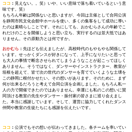
ココ
：
見えない。。笑）いや、いい意味で落ち着いているという意
味です。笑）
もちろん年齢は関係ないと思いますが、今回は主催として合同公演
を静岡市民文化会館中ホールを使い、多くの集客をして成功に導い
たのは素晴らしことです。それにしても、おかむらさんの年齢でこ
れだけのことを開催しようと思い立ち、実行するのは並大抵ではあ
りません。その原動力とは何ですか。
おかむら
：
先ほども伝えましたが、高校時代のもやもやも関係して
います。せっかくダンスが好きになって、上手になりたいと思って
も大人の事情で断念させられてしまうようなことが起こってほしく
ありません。そうではなく、ダンサーやインストラクター、教室が
垣根を超えて、皆で次の世代のダンサーを育てていくような土壌を
この静岡に根付かせたい。その想いがあります。そのために、まず
何が出来るだろうと考えて合同公演を企画しました。もちろん私一
人の力で開催できたのではありません。幸運にも私のこの想いに賛
同頂ける教室の先生やダンサー・振付家の皆さまに巡り会えまし
た。本当に感謝しています。そして、運営に協力してくれたダンス
仲間や教室の生徒たちにも感謝を伝えたいです。
ココ
：
公演でもその想いが伝わってきました。各チームを率いてい