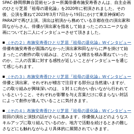
SPAC-静岡県舞台芸術センター所属俳優布施安寿香さんは、自主企画
のひとり芝居『祖母の退化論』を2020年に初演されました。その
後、公演を重ねて2023年3月17日から19日にかけて東京神保町の
PARA2Fで再び上演。演出は初演から務めている京都在住の演出家和
田ながらさん。俳優が演出家を指名して始まったこのユニークな企
画についてお二人にインタビューさせて頂きました。
■
（その２）布施安寿香ひとり芝居『祖母の退化論』Wインタビュー
俳優布施安寿香が面識のなかった演出家和田ながらに声を掛けて始
まったこの創作の取り組みは、どのような稽古を積み重ねていった
のか。二人の言葉に対する感性が近しいことがインタビューを通じ
て感じられます。
■
（その３）布施安寿香ひとり芝居『祖母の退化論』Wインタビュー
俳優と演出家。それぞれが稽古で注目する部分は当然違いますが、
この取り組みが興味深いのは、１対１に向かい合いながら行われて
いるということ。それぞれが影響を与え言葉だけに収まらない対話
によって創作が進んでいることに気付きます。
■
（その４）布施安寿香ひとり芝居『祖母の退化論』Wインタビュー
前回の演出と演技の話がさらに進みます。俳優個人はどのようなス
キルアップに取り組んでいるのか。地方で活動を続けるときの難し
さなどにも触れながらより具体的に展開されていきます。