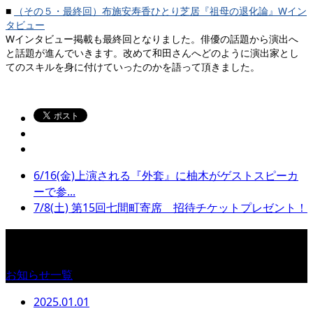
■
（その５・最終回）布施安寿香ひとり芝居『祖母の退化論』Wイン
タビュー
Wインタビュー掲載も最終回となりました。俳優の話題から演出へ
と話題が進んでいきます。改めて和田さんへどのように演出家とし
てのスキルを身に付けていったのかを語って頂きました。
6/16(金)上演される『外套』に柚木がゲストスピーカ
ーで参...
7/8(土) 第15回七間町寄席 招待チケットプレゼント！
お知らせ
お知らせ一覧
2025.01.01