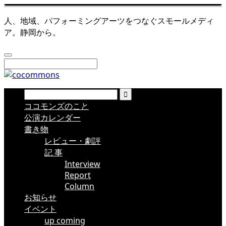
人、地域、パフォーミングアーツをつなぐスモールメディ
ア。静岡から。
ココモンズのこと
公演カレンダー
書き物
レビュー・劇評
記 事
Interview
Report
Column
お知らせ
イベント
up coming